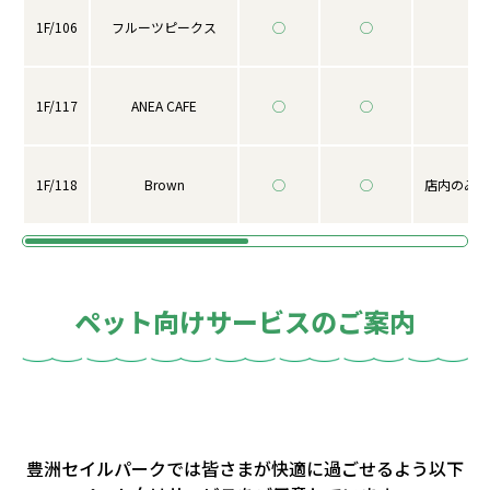
1F/106
フルーツピークス
◯
◯
1F/117
ANEA CAFE
◯
◯
1F/118
Brown
◯
◯
店内のみ入
ペット向けサービスのご案内
豊洲セイルパークでは皆さまが快適に過ごせるよう以下