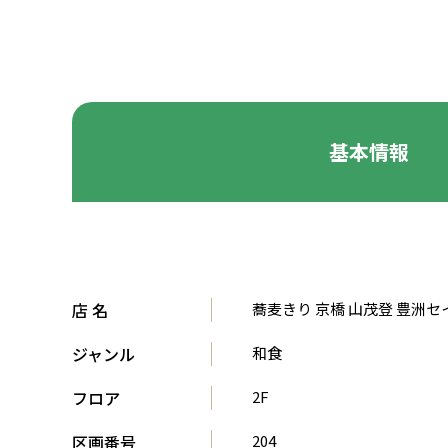
基本情報
店 名
蕎麦きり 京橋 山茂登 豊洲
ジャンル
和食
フロア
2F
区画番号
204