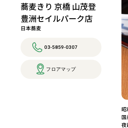
蕎麦きり 京橋 山茂登
豊洲セイルパーク店
日本蕎麦
03-5859-0307
フロアマップ
昭
国
夜