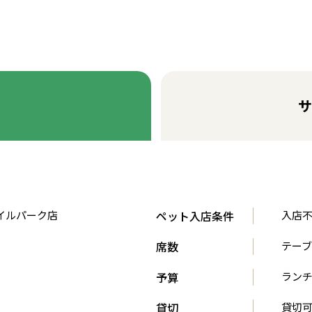
サ
セイルパーク店
ペット入店条件
入店
席数
テーブ
予算
ランチ 
貸切
貸切